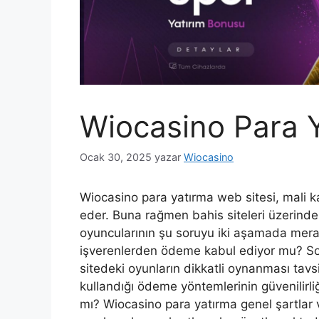
Wiocasino Para 
Ocak 30, 2025
yazar
Wiocasino
Wiocasino para yatırma web sitesi, mali ka
eder. Buna rağmen bahis siteleri üzerind
oyuncularının şu soruyu iki aşamada mera
işverenlerden ödeme kabul ediyor mu? Sor
sitedeki oyunların dikkatli oynanması tavsi
kullandığı ödeme yöntemlerinin güvenilirl
mı? Wiocasino para yatırma genel şartlar 