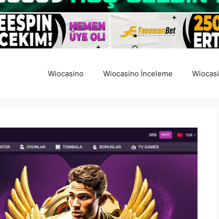
Wiocasino
Wiocasino İnceleme
Wiocasi