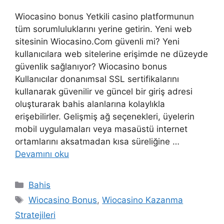
Wiocasino bonus Yetkili casino platformunun
tüm sorumluluklarını yerine getirin. Yeni web
sitesinin Wiocasino.Com güvenli mi? Yeni
kullanıcılara web sitelerine erişimde ne düzeyde
güvenlik sağlanıyor? Wiocasino bonus
Kullanıcılar donanımsal SSL sertifikalarını
kullanarak güvenilir ve güncel bir giriş adresi
oluşturarak bahis alanlarına kolaylıkla
erişebilirler. Gelişmiş ağ seçenekleri, üyelerin
mobil uygulamaları veya masaüstü internet
ortamlarını aksatmadan kısa süreliğine …
Devamını oku
Kategoriler
Bahis
Etiketler
Wiocasino Bonus
,
Wiocasino Kazanma
Stratejileri