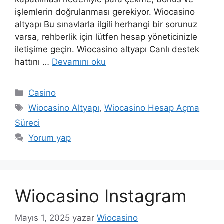
işlemlerin doğrulanması gerekiyor. Wiocasino
altyapı Bu sınavlarla ilgili herhangi bir sorunuz
varsa, rehberlik için lütfen hesap yöneticinizle
iletişime geçin. Wiocasino altyapı Canlı destek
hattını …
Devamını oku
Kategoriler
Casino
Etiketler
Wiocasino Altyapı
,
Wiocasino Hesap Açma
Süreci
Yorum yap
Wiocasino Instagram
Mayıs 1, 2025
yazar
Wiocasino