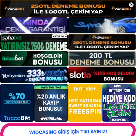
×
WIOCASINO GİRİŞ İÇİN TIKLAYINIZ!