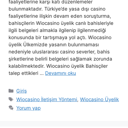
faaliyetlerine karşı katı düzenlemeler
bulunmaktadır. Türkiye’de yasa dışı casino
faaliyetlerine ilişkin devam eden soruşturma,
bahisçilerin Wiocasino üyelik canlı bahisleriyle
ilgili belgeleri almakla ilgilenip ilgilenmediği
konusunda bir tartışmaya yol açtı. Wiocasino
üyelik Ülkemizde yasanın bulunmaması
nedeniyle uluslararası casino severler, bahis
şirketlerine belirli belgeleri sağlamak zorunda
kalabilmektedir. Wiocasino üyelik Bahisçiler
talep ettikleri …
Devamını oku
Kategoriler
Giriş
Etiketler
Wiocasino İletişim Yöntemi
,
Wiocasino Üyelik
Yorum yap