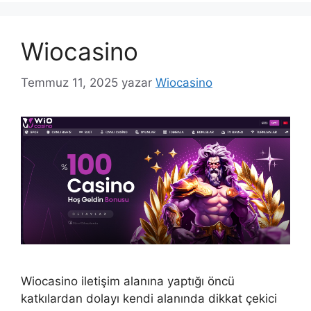
Wiocasino
Temmuz 11, 2025
yazar
Wiocasino
Wiocasino iletişim alanına yaptığı öncü
katkılardan dolayı kendi alanında dikkat çekici