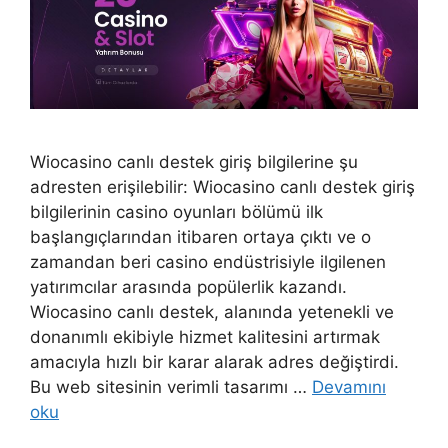
Wiocasino canlı destek giriş bilgilerine şu
adresten erişilebilir: Wiocasino canlı destek giriş
bilgilerinin casino oyunları bölümü ilk
başlangıçlarından itibaren ortaya çıktı ve o
zamandan beri casino endüstrisiyle ilgilenen
yatırımcılar arasında popülerlik kazandı.
Wiocasino canlı destek, alanında yetenekli ve
donanımlı ekibiyle hizmet kalitesini artırmak
amacıyla hızlı bir karar alarak adres değiştirdi.
Bu web sitesinin verimli tasarımı …
Devamını
oku