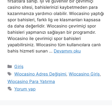
fırsatlara sahip. İyi ve güvenilir bir çevrimiçi
casino sitesi, bahislerinizi kaybetmeden para
kazanmanıza yardımcı olabilir. Wiocasino yaptığı
spor bahisleri, farklı lig ve klasmanları kapsasa
da daha değerlidir. Wiocasino çevrimiçi spor
bahisleri yapmanızı sağlayan bir programdır.
Wiocasino ile çevrimiçi spor bahisleri
yapabilirsiniz. Wiocasino tüm kullanıcılara canlı
bahis hizmeti sunan …
Devamını oku
Kategoriler
Giriş
Etiketler
Wiocasino Adres Değişimi
,
Wiocasino Giriş
,
Wiocasino Para Yatırma
Yorum yap