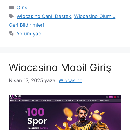
Kategoriler
Giriş
Etiketler
Wiocasino Canlı Destek
,
Wiocasino Olumlu
Geri Bildirimleri
Yorum yap
Wiocasino Mobil Giriş
Nisan 17, 2025
yazar
Wiocasino