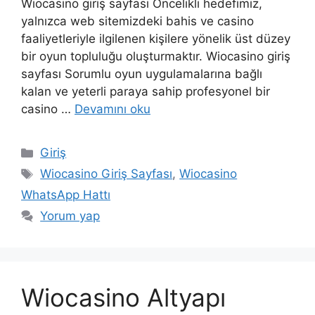
Wiocasino giriş sayfası Öncelikli hedefimiz,
yalnızca web sitemizdeki bahis ve casino
faaliyetleriyle ilgilenen kişilere yönelik üst düzey
bir oyun topluluğu oluşturmaktır. Wiocasino giriş
sayfası Sorumlu oyun uygulamalarına bağlı
kalan ve yeterli paraya sahip profesyonel bir
casino …
Devamını oku
Kategoriler
Giriş
Etiketler
Wiocasino Giriş Sayfası
,
Wiocasino
WhatsApp Hattı
Yorum yap
Wiocasino Altyapı