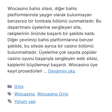
Wiocasino bahis sitesi, diğer bahis
platformlarında yaygın olarak bulunmayan
benzersiz bir tombala bölümü sunmaktadır. Bu
departmanı üyelerine sergileyen site,
rakiplerinin önünde başarılı bir şekilde kaldı.
Diğer çevrimiçi bahis platformlarına benzer
şekilde, bu sitede ayrıca bir casino bölümü
bulunmaktadır. Üyelerine çok sayıda popüler
casino oyunu başarıyla sergileyen web sitesi,
kalplerini büyülemeyi başardı. Wiocasino üye
kayıt prosedürleri …
Devamını oku
Kategoriler
Giriş
Etiketler
Wiocasino
,
Wiocasino Giriş
Yorum yap