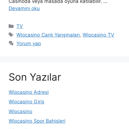
Casinoda veya masada oyuna katılabilir. …
Devamını oku
Kategoriler
TV
Etiketler
Wiocasino Canlı Yarışmaları
,
Wiocasino TV
Yorum yap
Son Yazılar
Wiocasino Adresi
Wiocasino Giriş
Wiocasino
Wiocasino Spor Bahisleri