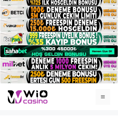
İçeriğe
atla
Menü