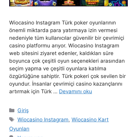
Wiocasino Instagram Türk poker oyunlarının
önemli miktarda para yatırmaya izin vermesi
nedeniyle tüm kullanıcılar güvenilir bir çevrimiçi
casino platformu arıyor. Wiocasino Instagram
web sitesini ziyaret edenler, kaldıkları süre
boyunca çok çeşitli oyun seçenekleri arasından
seçim yapma ve çeşitli oyunlara katılma
özgürlüğüne sahiptir. Türk pokeri çok sevilen bir
oyundur. İnsanlar çevrimiçi casino kazançlarını
artırmak için Türk …
Devamını oku
Kategoriler
Giriş
Etiketler
Wiocasino Instagram
,
Wiocasino Kart
Oyunları