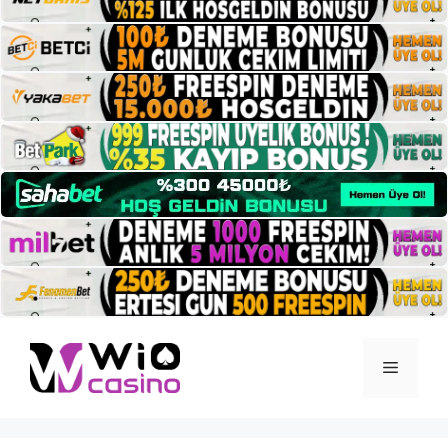
İçeriğe
atla
Menü