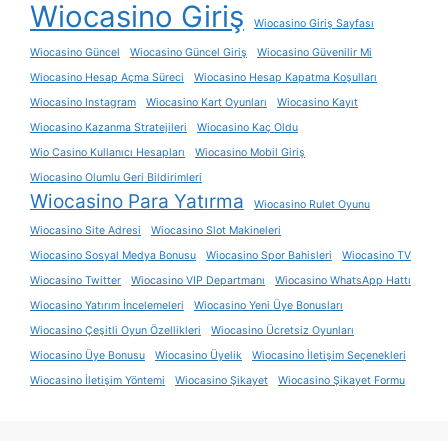
Wiocasino Giriş
Wiocasino Giriş Sayfası
Wiocasino Güncel
Wiocasino Güncel Giriş
Wiocasino Güvenilir Mi
Wiocasino Hesap Açma Süreci
Wiocasino Hesap Kapatma Koşulları
Wiocasino Instagram
Wiocasino Kart Oyunları
Wiocasino Kayıt
Wiocasino Kazanma Stratejileri
Wiocasino Kaç Oldu
Wio Casino Kullanıcı Hesapları
Wiocasino Mobil Giriş
Wiocasino Olumlu Geri Bildirimleri
Wiocasino Para Yatırma
Wiocasino Rulet Oyunu
Wiocasino Site Adresi
Wiocasino Slot Makineleri
Wiocasino Sosyal Medya Bonusu
Wiocasino Spor Bahisleri
Wiocasino TV
Wiocasino Twitter
Wiocasino VIP Departmanı
Wiocasino WhatsApp Hattı
Wiocasino Yatırım İncelemeleri
Wiocasino Yeni Üye Bonusları
Wiocasino Çeşitli Oyun Özellikleri
Wiocasino Ücretsiz Oyunları
Wiocasino Üye Bonusu
Wiocasino Üyelik
Wiocasino İletişim Seçenekleri
Wiocasino İletişim Yöntemi
Wiocasino Şikayet
Wiocasino Şikayet Formu