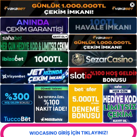
×
WIOCASINO GİRİŞ İÇİN TIKLAYINIZ!