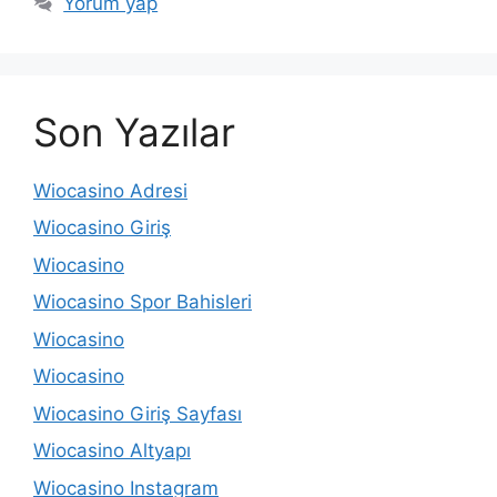
Yorum yap
Son Yazılar
Wiocasino Adresi
Wiocasino Giriş
Wiocasino
Wiocasino Spor Bahisleri
Wiocasino
Wiocasino
Wiocasino Giriş Sayfası
Wiocasino Altyapı
Wiocasino Instagram