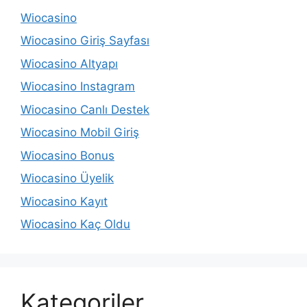
Wiocasino
Wiocasino Giriş Sayfası
Wiocasino Altyapı
Wiocasino Instagram
Wiocasino Canlı Destek
Wiocasino Mobil Giriş
Wiocasino Bonus
Wiocasino Üyelik
Wiocasino Kayıt
Wiocasino Kaç Oldu
Kategoriler