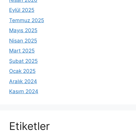
Eylül 2025
Temmuz 2025
Mayıs 2025
Nisan 2025
Mart 2025
Şubat 2025
Ocak 2025
Aralık 2024
Kasım 2024
Etiketler