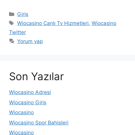
Kategoriler
Giriş
Etiketler
Wiocasino Canlı Tv Hizmetleri
,
Wiocasino
Twitter
Yorum yap
Son Yazılar
Wiocasino Adresi
Wiocasino Giriş
Wiocasino
Wiocasino Spor Bahisleri
Wiocasino