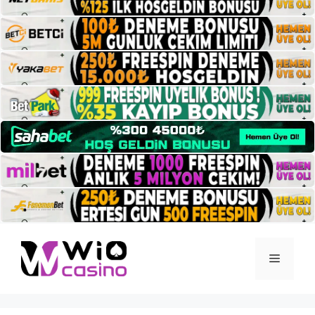
İçeriğe
atla
Menü