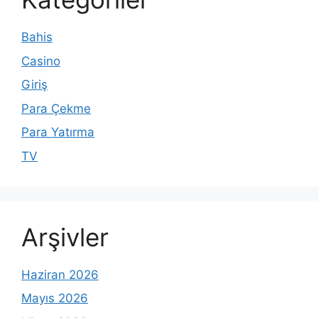
Bahis
Casino
Giriş
Para Çekme
Para Yatırma
TV
Arşivler
Haziran 2026
Mayıs 2026