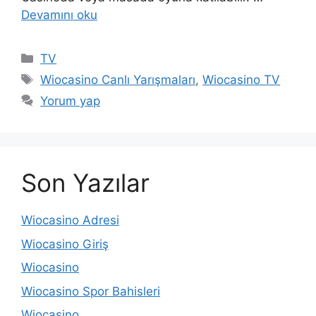
Devamını oku
Kategoriler
TV
Etiketler
Wiocasino Canlı Yarışmaları
,
Wiocasino TV
Yorum yap
Son Yazılar
Wiocasino Adresi
Wiocasino Giriş
Wiocasino
Wiocasino Spor Bahisleri
Wiocasino