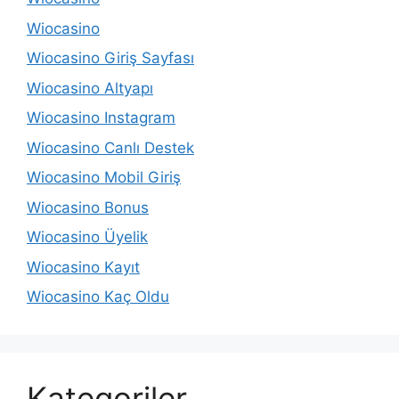
Wiocasino
Wiocasino Giriş Sayfası
Wiocasino Altyapı
Wiocasino Instagram
Wiocasino Canlı Destek
Wiocasino Mobil Giriş
Wiocasino Bonus
Wiocasino Üyelik
Wiocasino Kayıt
Wiocasino Kaç Oldu
Kategoriler