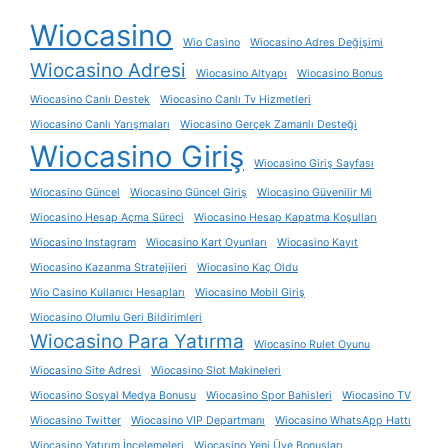
Wiocasino
Wio Casino
Wiocasino Adres Değişimi
Wiocasino Adresi
Wiocasino Altyapı
Wiocasino Bonus
Wiocasino Canlı Destek
Wiocasino Canlı Tv Hizmetleri
Wiocasino Canlı Yarışmaları
Wiocasino Gerçek Zamanlı Desteği
Wiocasino Giriş
Wiocasino Giriş Sayfası
Wiocasino Güncel
Wiocasino Güncel Giriş
Wiocasino Güvenilir Mi
Wiocasino Hesap Açma Süreci
Wiocasino Hesap Kapatma Koşulları
Wiocasino Instagram
Wiocasino Kart Oyunları
Wiocasino Kayıt
Wiocasino Kazanma Stratejileri
Wiocasino Kaç Oldu
Wio Casino Kullanıcı Hesapları
Wiocasino Mobil Giriş
Wiocasino Olumlu Geri Bildirimleri
Wiocasino Para Yatırma
Wiocasino Rulet Oyunu
Wiocasino Site Adresi
Wiocasino Slot Makineleri
Wiocasino Sosyal Medya Bonusu
Wiocasino Spor Bahisleri
Wiocasino TV
Wiocasino Twitter
Wiocasino VIP Departmanı
Wiocasino WhatsApp Hattı
Wiocasino Yatırım İncelemeleri
Wiocasino Yeni Üye Bonusları