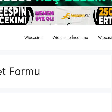
Wiocasino
Wiocasino İnceleme
Wiocasi
et Formu