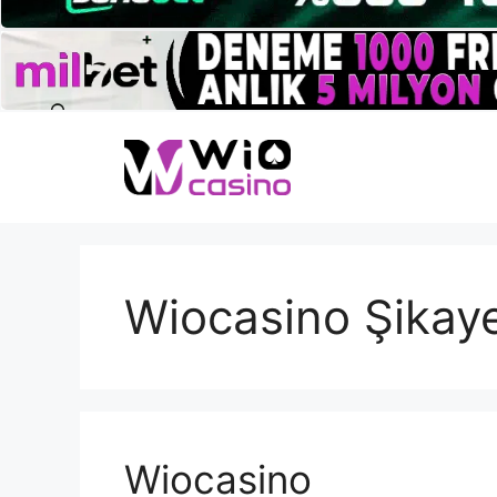
İçeriğe
atla
Wiocasino Şikay
Wiocasino