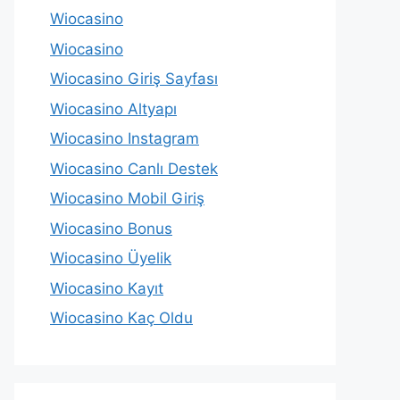
Wiocasino
Wiocasino
Wiocasino Giriş Sayfası
Wiocasino Altyapı
Wiocasino Instagram
Wiocasino Canlı Destek
Wiocasino Mobil Giriş
Wiocasino Bonus
Wiocasino Üyelik
Wiocasino Kayıt
Wiocasino Kaç Oldu