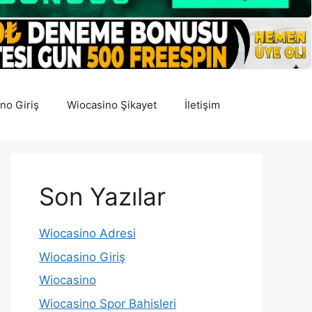
no Giriş
Wiocasino Şikayet
İletişim
Son Yazılar
Wiocasino Adresi
Wiocasino Giriş
Wiocasino
Wiocasino Spor Bahisleri