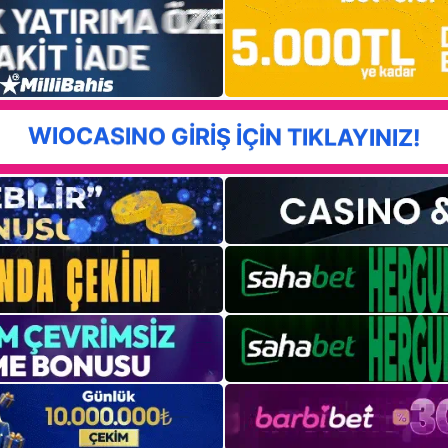
WIOCASINO GİRİŞ İÇİN TIKLAYINIZ!