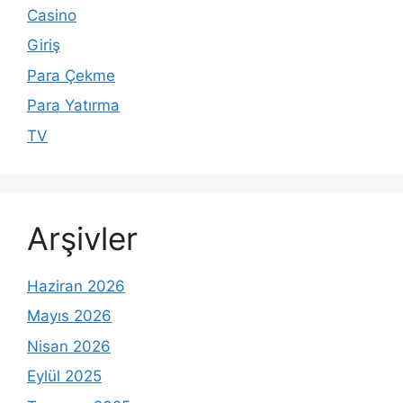
Casino
Giriş
Para Çekme
Para Yatırma
TV
Arşivler
Haziran 2026
Mayıs 2026
Nisan 2026
Eylül 2025