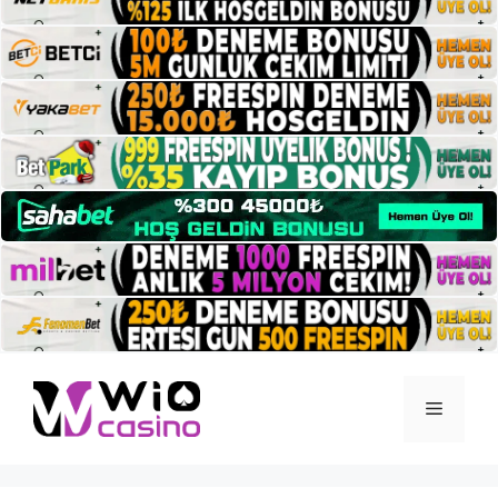
İçeriğe
atla
Menü