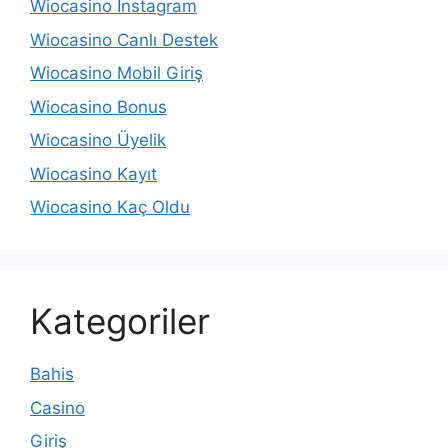
Wiocasino Instagram
Wiocasino Canlı Destek
Wiocasino Mobil Giriş
Wiocasino Bonus
Wiocasino Üyelik
Wiocasino Kayıt
Wiocasino Kaç Oldu
Kategoriler
Bahis
Casino
Giriş