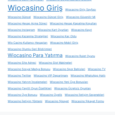
Wiocasino Giriş
Wiocasino Giriş Sayfası
Wiocasino Güncel
Wiocasino Güncel Giriş
Wiocasino Güvenilir Mi
Wiocasino Hesap Açma Süreci
Wiocasino Hesap Kapatma Koşulları
Wiocasino Instagram
Wiocasino Kart Oyunları
Wiocasino Kayıt
Wiocasino Kazanma Stratejileri
Wiocasino Kaç Oldu
Wio Casino Kullanıcı Hesapları
Wiocasino Mobil Giriş
Wiocasino Olumlu Geri Bildirimleri
Wiocasino Para Yatırma
Wiocasino Rulet Oyunu
Wiocasino Site Adresi
Wiocasino Slot Makineleri
Wiocasino Sosyal Medya Bonusu
Wiocasino Spor Bahisleri
Wiocasino TV
Wiocasino Twitter
Wiocasino VIP Departmanı
Wiocasino WhatsApp Hattı
Wiocasino Yatırım İncelemeleri
Wiocasino Yeni Üye Bonusları
Wiocasino Çeşitli Oyun Özellikleri
Wiocasino Ücretsiz Oyunları
Wiocasino Üye Bonusu
Wiocasino Üyelik
Wiocasino İletişim Seçenekleri
Wiocasino İletişim Yöntemi
Wiocasino Şikayet
Wiocasino Şikayet Formu