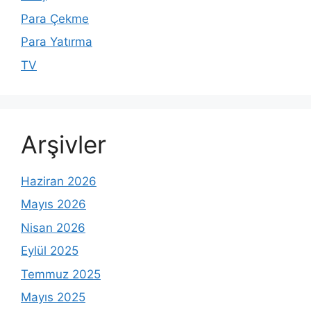
Para Çekme
Para Yatırma
TV
Arşivler
Haziran 2026
Mayıs 2026
Nisan 2026
Eylül 2025
Temmuz 2025
Mayıs 2025