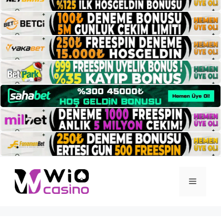
İçeriğe
atla
Menü