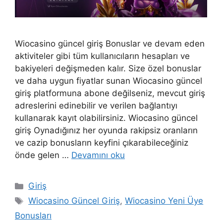
Wiocasino güncel giriş Bonuslar ve devam eden
aktiviteler gibi tüm kullanıcıların hesapları ve
bakiyeleri değişmeden kalır. Size özel bonuslar
ve daha uygun fiyatlar sunan Wiocasino güncel
giriş platformuna abone değilseniz, mevcut giriş
adreslerini edinebilir ve verilen bağlantıyı
kullanarak kayıt olabilirsiniz. Wiocasino güncel
giriş Oynadığınız her oyunda rakipsiz oranların
ve cazip bonusların keyfini çıkarabileceğiniz
önde gelen …
Devamını oku
Kategoriler
Giriş
Etiketler
Wiocasino Güncel Giriş
,
Wiocasino Yeni Üye
Bonusları