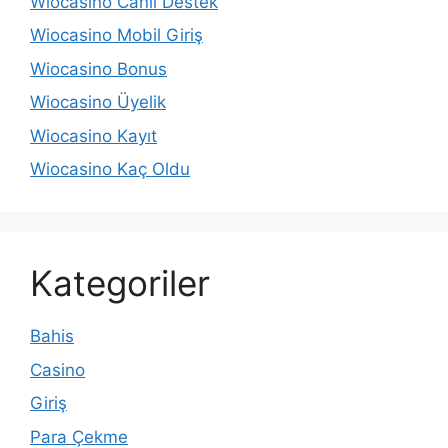
Wiocasino Canlı Destek
Wiocasino Mobil Giriş
Wiocasino Bonus
Wiocasino Üyelik
Wiocasino Kayıt
Wiocasino Kaç Oldu
Kategoriler
Bahis
Casino
Giriş
Para Çekme